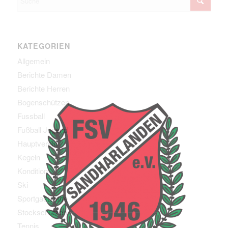
KATEGORIEN
Allgemein
Berichte Damen
Berichte Herren
Bogenschützen
Fussball
Fußball Jugend
Hauptverein
Kegeln
Kondition
Ski
Sportgaststätte
Stockschützen
Tennis