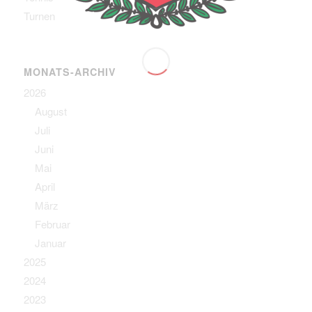
Turnen
MONATS-ARCHIV
2026
August
Juli
Juni
Mai
April
März
Februar
Januar
2025
2024
2023