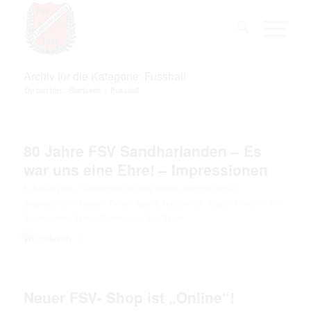
Archiv für die Kategorie: Fussball
Du bist hier:
Startseite
/
Fussball
80 Jahre FSV Sandharlanden – Es
war uns eine Ehre! – Impressionen
/
5. August 2026
in
Allgemein
,
Berichte Damen
,
Berichte Herren
,
Bogenschützen
,
Fussball
,
Fußball Jugend
,
Hauptverein
,
Kegeln
,
Kondition
,
Ski
,
/
Stockschützen
,
Tennis
,
Turnen
von
Andi Bauer
Weiterlesen
Neuer FSV- Shop ist „Online“!