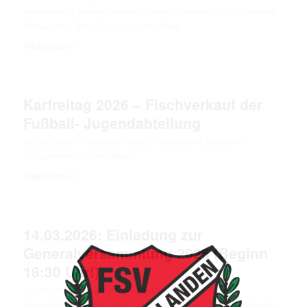
Bogenschützen
,
Fussball
,
Hauptverein
,
Kegeln
,
Kondition
,
Ski
,
Sportgaststätte
,
/
Stockschützen
,
Tennis
,
Turnen
von
Andi Bauer
Weiterlesen
Karfreitag 2026 – Fischverkauf der
Fußball- Jugendabteilung
/
26. März 2026
in
Allgemein
,
Fussball
,
Fußball Jugend
,
Hauptverein
,
/
Sportgaststätte
von
Andi Bauer
Weiterlesen
14.03.2026: Einladung zur
Generalversammlung 2026 (Beginn
18:30 Uhr!)
/
11. März 2026
in
Allgemein
,
Berichte Damen
,
Berichte Herren
,
Bogenschützen
,
Fussball
,
Fußball Jugend
,
Hauptverein
,
Kegeln
,
Kondition
,
Ski
,