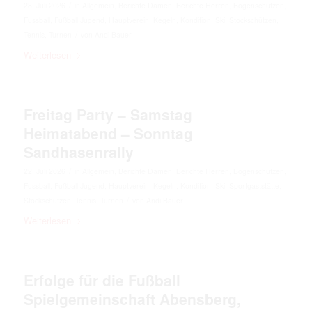
/
28. Juli 2026
in
Allgemein
,
Berichte Damen
,
Berichte Herren
,
Bogenschützen
,
Fussball
,
Fußball Jugend
,
Hauptverein
,
Kegeln
,
Kondition
,
Ski
,
Stockschützen
,
/
Tennis
,
Turnen
von
Andi Bauer
Weiterlesen
Freitag Party – Samstag
Heimatabend – Sonntag
Sandhasenrally
/
22. Juli 2026
in
Allgemein
,
Berichte Damen
,
Berichte Herren
,
Bogenschützen
,
Fussball
,
Fußball Jugend
,
Hauptverein
,
Kegeln
,
Kondition
,
Ski
,
Sportgaststätte
,
/
Stockschützen
,
Tennis
,
Turnen
von
Andi Bauer
Weiterlesen
Erfolge für die Fußball
Spielgemeinschaft Abensberg,