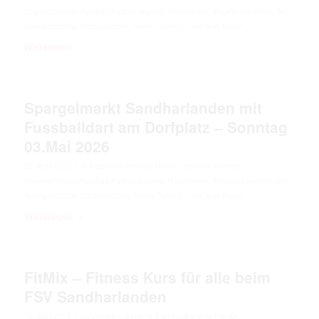
Bogenschützen
,
Fussball
,
Fußball Jugend
,
Hauptverein
,
Kegeln
,
Kondition
,
Ski
,
/
Sportgaststätte
,
Stockschützen
,
Tennis
,
Turnen
von
Andi Bauer
Weiterlesen
Spargelmarkt Sandharlanden mit
Fussballdart am Dorfplatz – Sonntag
03.Mai 2026
/
29. April 2026
in
Allgemein
,
Berichte Damen
,
Berichte Herren
,
Bogenschützen
,
Fussball
,
Fußball Jugend
,
Hauptverein
,
Kegeln
,
Kondition
,
Ski
,
/
Sportgaststätte
,
Stockschützen
,
Tennis
,
Turnen
von
Andi Bauer
Weiterlesen
FitMix – Fitness Kurs für alle beim
FSV Sandharlanden
/
10. April 2026
in
Allgemein
,
Berichte Damen
,
Berichte Herren
,