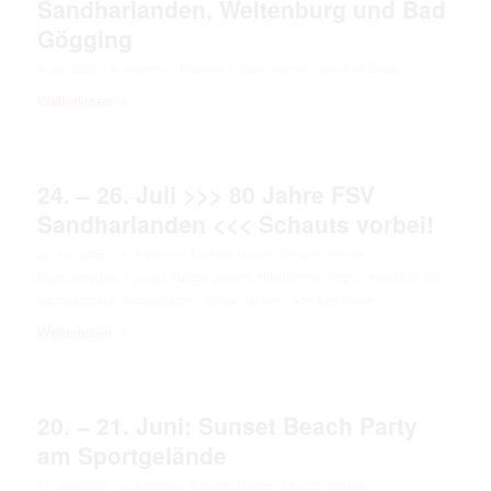
Sandharlanden, Weltenburg und Bad
Gögging
/
/
8. Juli 2026
in
Allgemein
,
Fussball
,
Fußball Jugend
von
Andi Bauer
Weiterlesen
24. – 26. Juli >>> 80 Jahre FSV
Sandharlanden <<< Schauts vorbei!
/
22. Juni 2026
in
Allgemein
,
Berichte Damen
,
Berichte Herren
,
Bogenschützen
,
Fussball
,
Fußball Jugend
,
Hauptverein
,
Kegeln
,
Kondition
,
Ski
,
/
Sportgaststätte
,
Stockschützen
,
Tennis
,
Turnen
von
Andi Bauer
Weiterlesen
20. – 21. Juni: Sunset Beach Party
am Sportgelände
/
11. Juni 2026
in
Allgemein
,
Berichte Damen
,
Berichte Herren
,