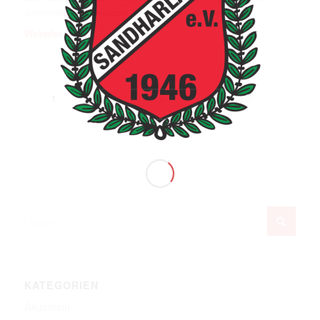
/
Sportgaststätte
,
Stockschützen
,
Tennis
,
Turnen
von
Andi Bauer
Weiterlesen
2
3
›
»
1
Seite 1 von 27
KATEGORIEN
Allgemein