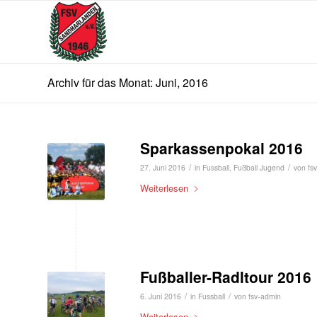
Archiv für das Monat: Juni, 2016
Sparkassenpokal 2016
/
/
27. Juni 2016
in
Fussball
,
Fußball Jugend
von
fs
Weiterlesen
Fußballer-Radltour 2016
/
/
6. Juni 2016
in
Fussball
von
fsv-admin
Weiterlesen