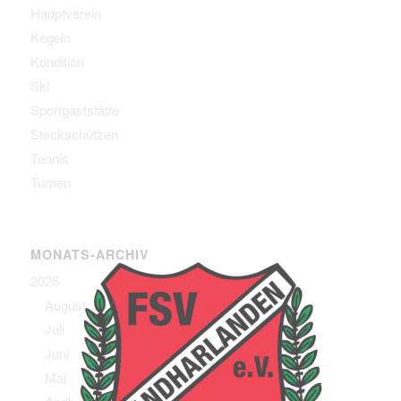
Hauptverein
Kegeln
Kondition
Ski
Sportgaststätte
Stockschützen
Tennis
Turnen
MONATS-ARCHIV
2026
August
Juli
Juni
Mai