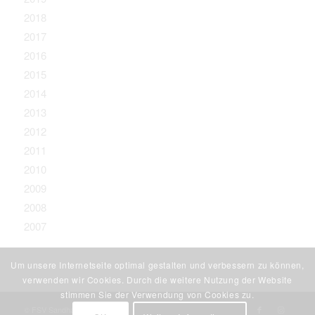
2018
2017
2016
2015
2014
2013
2012
2011
2010
2009
2008
2007
Um unsere Internetseite optimal gestalten und verbessern zu können,
verwenden wir Cookies. Durch die weitere Nutzung der Website
stimmen Sie der Verwendung von Cookies zu.
© FSV Sandharlanden