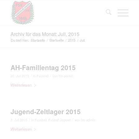
Archiv für das Monat: Juli, 2015
Du bist hier:
Startseite
/
Startseite
/
2015
/
Juli
AH-Familientag 2015
/
/
20. Juli 2015
in
Fussball
von
fsv-admin
Weiterlesen
Jugend-Zeltlager 2015
/
/
3. Juli 2015
in
Fussball
,
Fußball Jugend
von
fsv-admin
Weiterlesen