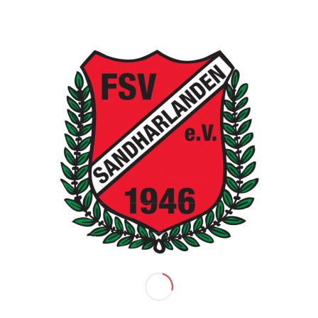
1
2
3
5
4
Seite 4 von 5
KATEGORIEN
Allgemein
Berichte Damen
Berichte Herren
Bogenschützen
Fussball
Fußball Jugend