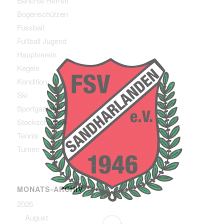
Berichte Herren
Bogenschützen
Fussball
Fußball Jugend
Hauptverein
Kegeln
Kondition
Ski
Sportgaststätte
Stockschützen
Tennis
Turnen
MONATS-ARCHIV
2026
August