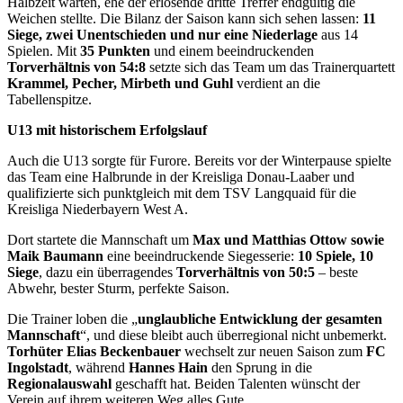
Halbzeit warten, ehe der erlösende dritte Treffer endgültig die
Weichen stellte. Die Bilanz der Saison kann sich sehen lassen:
11
Siege, zwei Unentschieden und nur eine Niederlage
aus 14
Spielen. Mit
35 Punkten
und einem beeindruckenden
Torverhältnis von 54:8
setzte sich das Team um das Trainerquartett
Krammel, Pecher, Mirbeth und Guhl
verdient an die
Tabellenspitze.
U13 mit historischem Erfolgslauf
Auch die U13 sorgte für Furore. Bereits vor der Winterpause spielte
das Team eine Halbrunde in der Kreisliga Donau‑Laaber und
qualifizierte sich punktgleich mit dem TSV Langquaid für die
Kreisliga Niederbayern West A.
Dort startete die Mannschaft um
Max und Matthias Ottow sowie
Maik Baumann
eine beeindruckende Siegesserie:
10 Spiele, 10
Siege
, dazu ein überragendes
Torverhältnis von 50:5
– beste
Abwehr, bester Sturm, perfekte Saison.
Die Trainer loben die „
unglaubliche Entwicklung der gesamten
Mannschaft
“, und diese bleibt auch überregional nicht unbemerkt.
Torhüter Elias Beckenbauer
wechselt zur neuen Saison zum
FC
Ingolstadt
, während
Hannes Hain
den Sprung in die
Regionalauswahl
geschafft hat. Beiden Talenten wünscht der
Verein auf ihrem weiteren Weg alles Gute.