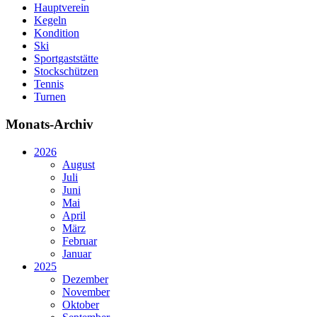
Hauptverein
Kegeln
Kondition
Ski
Sportgaststätte
Stockschützen
Tennis
Turnen
Monats-Archiv
2026
August
Juli
Juni
Mai
April
März
Februar
Januar
2025
Dezember
November
Oktober