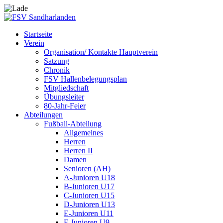
Startseite
Verein
Organisation/ Kontakte Hauptverein
Satzung
Chronik
FSV Hallenbelegungsplan
Mitgliedschaft
Übungsleiter
80-Jahr-Feier
Abteilungen
Fußball-Abteilung
Allgemeines
Herren
Herren II
Damen
Senioren (AH)
A-Junioren U18
B-Junioren U17
C-Junioren U15
D-Junioren U13
E-Junioren U11
F-Junioren U9