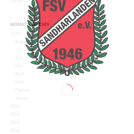
Turnen
MONATS-ARCHIV
2026
August
Juli
Juni
Mai
April
März
Februar
Januar
2025
2024
2023
2022