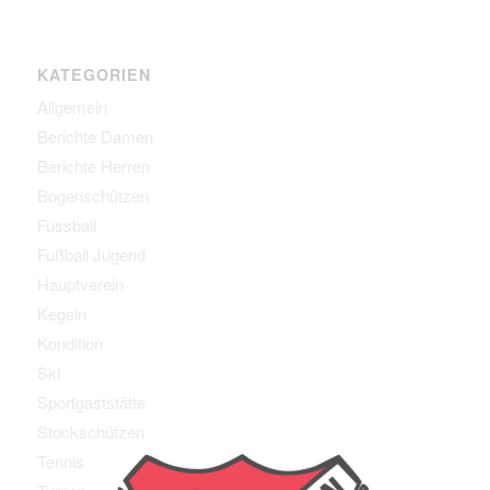
KATEGORIEN
Allgemein
Berichte Damen
Berichte Herren
Bogenschützen
Fussball
Fußball Jugend
Hauptverein
Kegeln
Kondition
Ski
Sportgaststätte
Stockschützen
Tennis