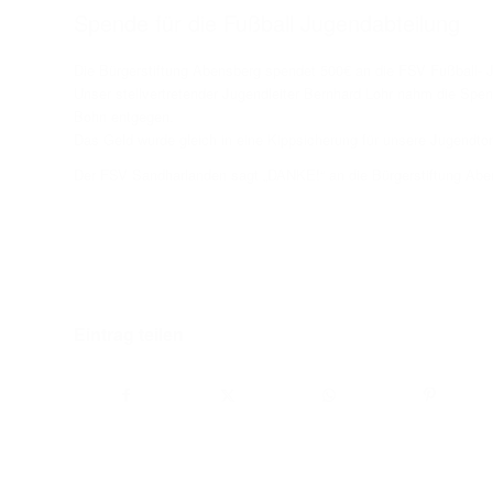
Spende für die Fußball Jugendabteilung
Skiclub veranstaltet
Die Bürgerstiftung Abensberg spendet 500€ an die FSV Fußball- 
wieder Glühwein-
Unser stellvertretender Jugendleiter Bernhard Lohr nahm die Sp
Wanderung
Bohn entgegen.
Das Geld wurde gleich in eine Kippsicherung für unsere Jugendtore
Der FSV Sandharlanden sagt „DANKE!“ an die Bürgerstiftung Abe
Eintrag teilen