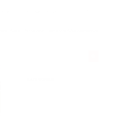
elände
Sportgaststätte
Kontakt
tseite
/
Fussball
/
Berichte Damen
/
Spende für die Fußball Jugendabteilung
KATEGORIEN
Allgemein
Berichte Damen
Berichte Herren
Bogenschützen
Fussball
Fußball Jugend