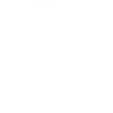
JAHRES-ARCHIV
2026
2025
2024
2023
2022
2021
2020
2019
2018
2017
2016
2015
2014
2013
2012
2011
2010
2009
2008
2007