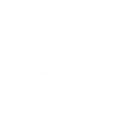
Hauptverein
Kegeln
Kondition
Ski
Sportgaststätte
Stockschützen
Tennis
Turnen
MONATS-ARCHIV
2026
August
Juli
Juni
Mai
April
März
Februar
Januar