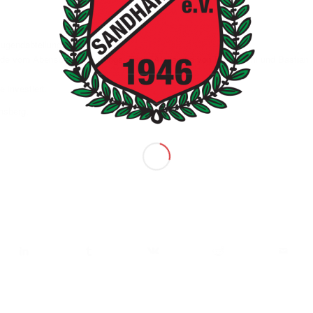
Jugendabteilung.
ende vom Abensberger Stiftungs- Team Alexandra von Braunmühl und Bastian
 investiert.
nsberg.