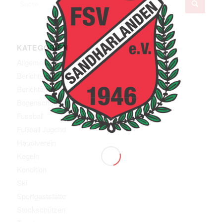
KATEGORIEN
Allgemein
Berichte Damen
Berichte Herren
Bogenschützen
Fussball
Fußball Jugend
Hauptverein
Kegeln
Kondition
Ski
Sportgaststätte
Stockschützen