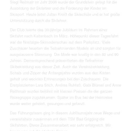
Siegi Reitmair im Jahr 2006 wurde der Grundstein gelegt für die
Ausbildung der Skilehrer und die Förderung der Kinder im
Skisport. Heute leitet Julian Kroiß die Skischule und er hat große
Unterstützung durch die Skilehrer.
Der Club feierte das 30-jährige Jubiläum im Rahmen einer
Skifahrt nach Kaltenbach im März. Höhepunkt dieser Tagesfahrt
war die Nostalgie-Skimodenschau auf dem Parkplatz. Viele
Zuschauer feuerten die Teilnehmenden Models an und sorgten für
ausgelassene Stimmung. Die Mode war knallig in den 80 und 90
Jahren. Dementsprechend präsentierten die Teilnehmer
Skibekleidung aus dieser Zeit. Auch die Vereinsbekleidung,
Schals und Zipper der Anfangsjahre wurden aus den Kisten
geholt und weckten Erinnerungen bei den Zuschauern. Die
Erstplatzierten Lara Stich, Andrea Ruhfaß, Gabi Blümel und Anne
Reithmair wurden belohnt mit kleinen Preisen die der ganzen
Reisegruppe zugutekamen. Später im Bus bei der Heimreise
wurde weiter gefeiert, gesungen und getanzt.
Das Führungsteam ging in diesem Jubiläumsjahr neue Wege und
veranstaltete zusammen mit dem TSV Bad Gögging die
Skifahrten. Diese Zusammenarbeit war sehr erfolgreich. Wir