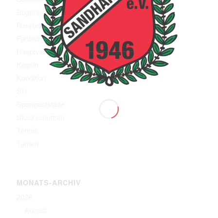
Bogenschützen
Fussball
Fußball Jugend
Hauptverein
Kegeln
Kondition
Ski
Sportgaststätte
Stockschützen
Tennis
Turnen
MONATS-ARCHIV
2026
August