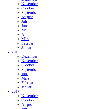
November
Oktober
September
August
Juli
Juni
Mai
April
März
Februar
Januar
2018
Dezember
November
Oktober
September
Juni
März
Februar
Januar
2017
November
Oktober
August
Juli