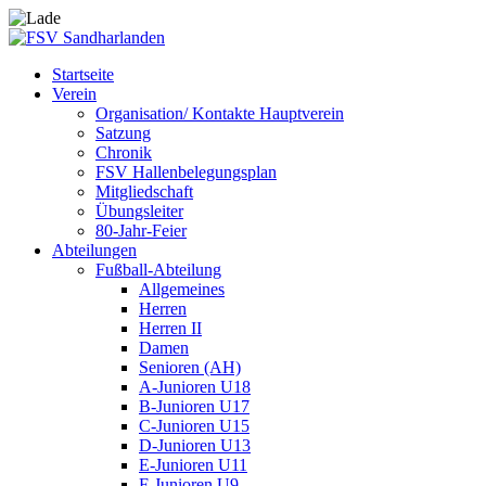
Startseite
Verein
Organisation/ Kontakte Hauptverein
Satzung
Chronik
FSV Hallenbelegungsplan
Mitgliedschaft
Übungsleiter
80-Jahr-Feier
Abteilungen
Fußball-Abteilung
Allgemeines
Herren
Herren II
Damen
Senioren (AH)
A-Junioren U18
B-Junioren U17
C-Junioren U15
D-Junioren U13
E-Junioren U11
F-Junioren U9