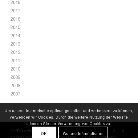
2018
2017
2016
2015
2014
2013
2012
2011
2010
2009
2008
2007
Um unsere Internetseite optimal gestalten und verbessern zu können,
verwenden wir Cookies. Durch die weitere Nutzung der Website
stimmen Sie der Verwendung von Cookies zu.
© FSV Sandharlanden
OK
Weitere Informationen
info@fsv-sandharlanden.de
Impressum
Datenschutzerklärung