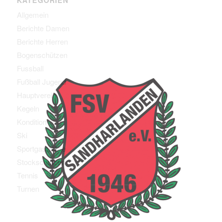
Allgemein
Berichte Damen
Berichte Herren
Bogenschützen
Fussball
Fußball Jugend
Hauptverein
Kegeln
Kondition
Ski
Sportgaststätte
Stockschützen
Tennis
Turnen