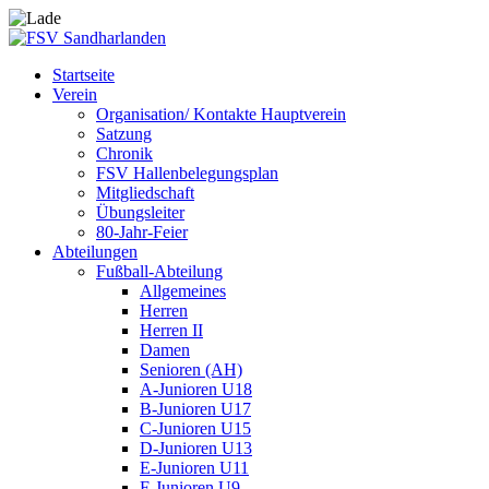
Startseite
Verein
Organisation/ Kontakte Hauptverein
Satzung
Chronik
FSV Hallenbelegungsplan
Mitgliedschaft
Übungsleiter
80-Jahr-Feier
Abteilungen
Fußball-Abteilung
Allgemeines
Herren
Herren II
Damen
Senioren (AH)
A-Junioren U18
B-Junioren U17
C-Junioren U15
D-Junioren U13
E-Junioren U11
F-Junioren U9