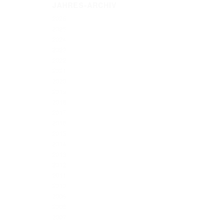
JAHRES-ARCHIV
2026
2025
2024
2023
2022
2021
2020
2019
2018
2017
2016
2015
2014
2013
2012
2011
2010
2009
2008
2007