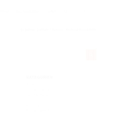
elände
Sportgaststätte
Kontakt
Du bist hier:
Startseite
/
Fussball
/
Kirchberg Skireise 2009
KATEGORIEN
Allgemein
Berichte Damen
Berichte Herren
Bogenschützen
Fussball
Fußball Jugend