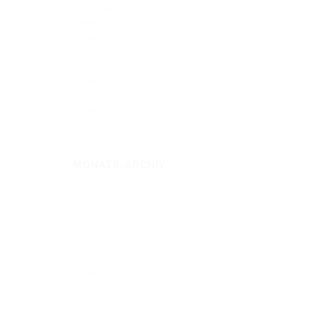
Hauptverein
Kegeln
Kondition
Ski
Sportgaststätte
Stockschützen
Tennis
Turnen
MONATS-ARCHIV
2026
August
Juli
Juni
Mai
April
März
Februar
Januar