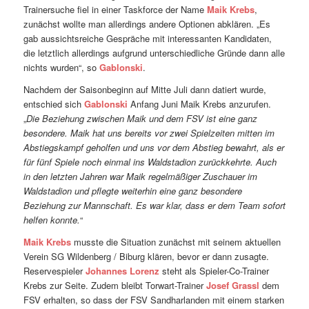
Trainersuche fiel in einer Taskforce der Name
Maik Krebs
,
zunächst wollte man allerdings andere Optionen abklären. „Es
gab aussichtsreiche Gespräche mit interessanten Kandidaten,
die letztlich allerdings aufgrund unterschiedliche Gründe dann alle
nichts wurden“, so
Gablonski
.
Nachdem der Saisonbeginn auf Mitte Juli dann datiert wurde,
entschied sich
Gablonski
Anfang Juni Maik Krebs anzurufen.
„
Die Beziehung zwischen Maik und dem FSV ist eine ganz
besondere. Maik hat uns bereits vor zwei Spielzeiten mitten im
Abstiegskampf geholfen und uns vor dem Abstieg bewahrt, als er
für fünf Spiele noch einmal ins Waldstadion zurückkehrte. Auch
in den letzten Jahren war Maik regelmäßiger Zuschauer im
Waldstadion und pflegte weiterhin eine ganz besondere
Beziehung zur Mannschaft. Es war klar, dass er dem Team sofort
helfen konnte.
“
Maik Krebs
musste die Situation zunächst mit seinem aktuellen
Verein SG Wildenberg / Biburg klären, bevor er dann zusagte.
Reservespieler
Johannes Lorenz
steht als Spieler-Co-Trainer
Krebs zur Seite. Zudem bleibt Torwart-Trainer
Josef Grassl
dem
FSV erhalten, so dass der FSV Sandharlanden mit einem starken