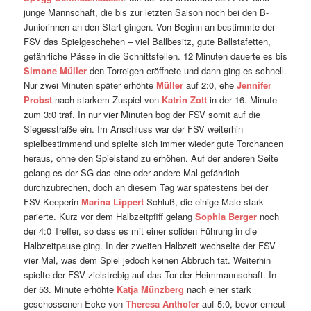
junge Mannschaft, die bis zur letzten Saison noch bei den B-
Juniorinnen an den Start gingen. Von Beginn an bestimmte der
FSV das Spielgeschehen – viel Ballbesitz, gute Ballstafetten,
gefährliche Pässe in die Schnittstellen. 12 Minuten dauerte es bis
Sim
one Müller
den Torreigen eröffnete und dann ging es schnell.
Nur zwei Minuten später erhöhte
Müller
auf 2:0, ehe
Jennifer
Probst
nach starkem Zuspiel von
Katrin Zott
in der 16. Minute
zum 3:0 traf. In nur vier Minuten bog der FSV somit auf die
Siegesstraße ein. Im Anschluss war der FSV weiterhin
spielbestimmend und spielte sich immer wieder gute Torchancen
heraus, ohne den Spielstand zu erhöhen. Auf der anderen Seite
gelang es der SG das eine oder andere Mal gefährlich
durchzubrechen, doch an diesem Tag war spätestens bei der
FSV-Keeperin
Marina Lippert
Schluß, die einige Male stark
parierte. Kurz vor dem Halbzeitpfiff gelang
Sophia Berger
noch
der 4:0 Treffer, so dass es mit einer soliden Führung in die
Halbzeitpause ging. In der zweiten Halbzeit wechselte der FSV
vier Mal, was dem Spiel jedoch keinen Abbruch tat. Weiterhin
spielte der FSV zielstrebig auf das Tor der Heimmannschaft. In
der 53. Minute erhöhte
Katja Münzberg
nach einer stark
geschossenen Ecke von
Theresa Anthofer
auf 5:0, bevor erneut