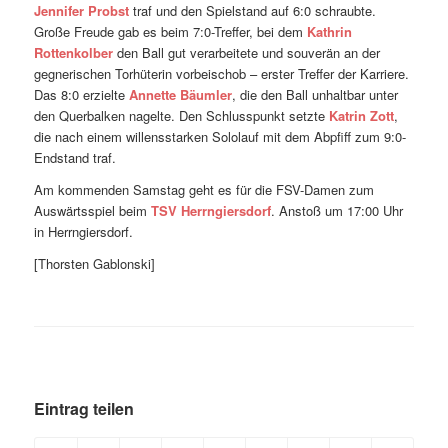
Jennifer Probst
traf und den Spielstand auf 6:0 schraubte.
Große Freude gab es beim 7:0-Treffer, bei dem
Kathrin
Rottenkolber
den Ball gut verarbeitete und souverän an der
gegnerischen Torhüterin vorbeischob – erster Treffer der Karriere.
Das 8:0 erzielte
Annette Bäumler
, die den Ball unhaltbar unter
den Querbalken nagelte. Den Schlusspunkt setzte
Katrin Zott
,
die nach einem willensstarken Sololauf mit dem Abpfiff zum 9:0-
Endstand traf.
Am kommenden Samstag geht es für die FSV-Damen zum
Auswärtsspiel beim
TSV Herrngiersdorf
. Anstoß um 17:00 Uhr
in Herrngiersdorf.
[Thorsten Gablonski]
Eintrag teilen