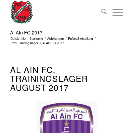
Al Ain FC 2017
Du bist hier:
Startseite
/
Abteilungen
/
Fußball-Abteilung
/
Profi-Trainingslager
/
Al Ain FC 2017
AL AIN FC,
TRAININGSLAGER
AUGUST 2017