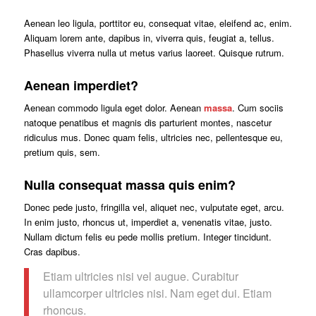
Aenean leo ligula, porttitor eu, consequat vitae, eleifend ac, enim.
Aliquam lorem ante, dapibus in, viverra quis, feugiat a, tellus.
Phasellus viverra nulla ut metus varius laoreet. Quisque rutrum.
Aenean imperdiet?
Aenean commodo ligula eget dolor. Aenean
massa
. Cum sociis
natoque penatibus et magnis dis parturient montes, nascetur
ridiculus mus. Donec quam felis, ultricies nec, pellentesque eu,
pretium quis, sem.
Nulla consequat massa quis enim?
Donec pede justo, fringilla vel, aliquet nec, vulputate eget, arcu.
In enim justo, rhoncus ut, imperdiet a, venenatis vitae, justo.
Nullam dictum felis eu pede mollis pretium. Integer tincidunt.
Cras dapibus.
Etiam ultricies nisi vel augue. Curabitur
ullamcorper ultricies nisi. Nam eget dui. Etiam
rhoncus.