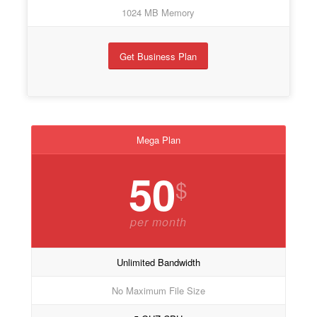
1024 MB Memory
Get Business Plan
Mega Plan
50
$
per month
Unlimited Bandwidth
No Maximum File Size