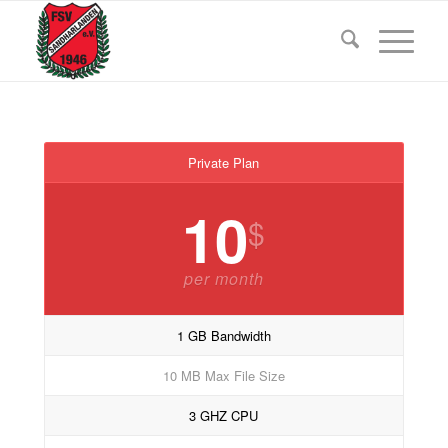
Private Plan
10
$
per month
1 GB Bandwidth
10 MB Max File Size
3 GHZ CPU