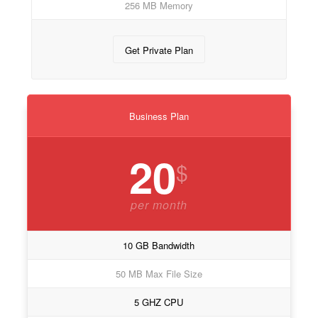
256 MB Memory
Get Private Plan
Business Plan
20
$
per month
10 GB Bandwidth
50 MB Max File Size
5 GHZ CPU